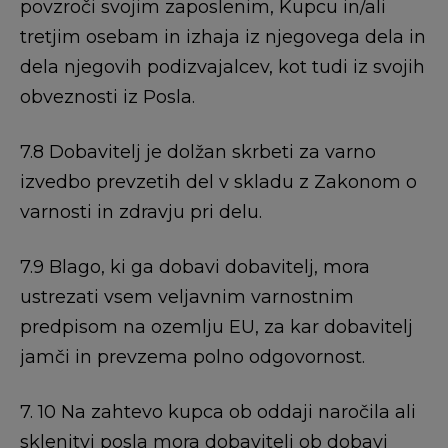
povzroči svojim zaposlenim, Kupcu in/ali
tretjim osebam in izhaja iz njegovega dela in
dela njegovih podizvajalcev, kot tudi iz svojih
obveznosti iz Posla.
7.8 Dobavitelj je dolžan skrbeti za varno
izvedbo prevzetih del v skladu z Zakonom o
varnosti in zdravju pri delu.
7.9 Blago, ki ga dobavi dobavitelj, mora
ustrezati vsem veljavnim varnostnim
predpisom na ozemlju EU, za kar dobavitelj
jamči in prevzema polno odgovornost.
7. 10 Na zahtevo kupca ob oddaji naročila ali
sklenitvi posla mora dobavitelj ob dobavi