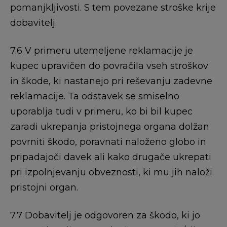
pomanjkljivosti. S tem povezane stroške krije
dobavitelj.
7.6 V primeru utemeljene reklamacije je
kupec upravičen do povračila vseh stroškov
in škode, ki nastanejo pri reševanju zadevne
reklamacije. Ta odstavek se smiselno
uporablja tudi v primeru, ko bi bil kupec
zaradi ukrepanja pristojnega organa dolžan
povrniti škodo, poravnati naloženo globo in
pripadajoči davek ali kako drugače ukrepati
pri izpolnjevanju obveznosti, ki mu jih naloži
pristojni organ.
7.7 Dobavitelj je odgovoren za škodo, ki jo