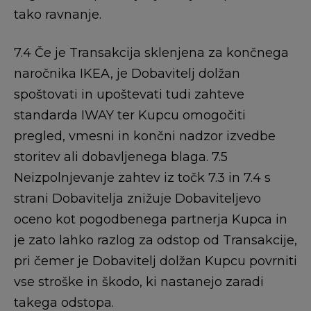
tako ravnanje.
7.4 Če je Transakcija sklenjena za končnega
naročnika IKEA, je Dobavitelj dolžan
spoštovati in upoštevati tudi zahteve
standarda IWAY ter Kupcu omogočiti
pregled, vmesni in končni nadzor izvedbe
storitev ali dobavljenega blaga. 7.5
Neizpolnjevanje zahtev iz točk 7.3 in 7.4 s
strani Dobavitelja znižuje Dobaviteljevo
oceno kot pogodbenega partnerja Kupca in
je zato lahko razlog za odstop od Transakcije,
pri čemer je Dobavitelj dolžan Kupcu povrniti
vse stroške in škodo, ki nastanejo zaradi
takega odstopa.