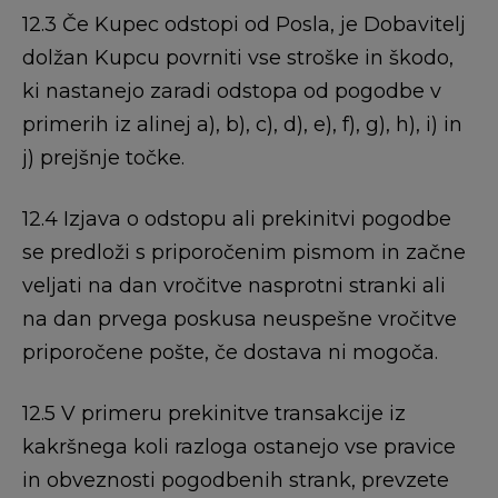
12.3 Če Kupec odstopi od Posla, je Dobavitelj
dolžan Kupcu povrniti vse stroške in škodo,
ki nastanejo zaradi odstopa od pogodbe v
primerih iz alinej a), b), c), d), e), f), g), h), i) in
j) prejšnje točke.
12.4 Izjava o odstopu ali prekinitvi pogodbe
se predloži s priporočenim pismom in začne
veljati na dan vročitve nasprotni stranki ali
na dan prvega poskusa neuspešne vročitve
priporočene pošte, če dostava ni mogoča.
12.5 V primeru prekinitve transakcije iz
kakršnega koli razloga ostanejo vse pravice
in obveznosti pogodbenih strank, prevzete