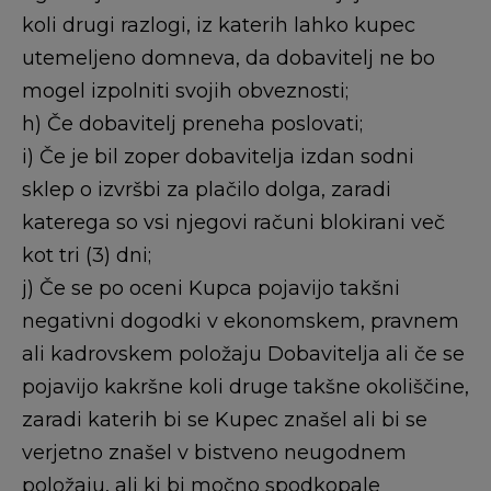
koli drugi razlogi, iz katerih lahko kupec
utemeljeno domneva, da dobavitelj ne bo
mogel izpolniti svojih obveznosti;
h) Če dobavitelj preneha poslovati;
i) Če je bil zoper dobavitelja izdan sodni
sklep o izvršbi za plačilo dolga, zaradi
katerega so vsi njegovi računi blokirani več
kot tri (3) dni;
j) Če se po oceni Kupca pojavijo takšni
negativni dogodki v ekonomskem, pravnem
ali kadrovskem položaju Dobavitelja ali če se
pojavijo kakršne koli druge takšne okoliščine,
zaradi katerih bi se Kupec znašel ali bi se
verjetno znašel v bistveno neugodnem
položaju, ali ki bi močno spodkopale