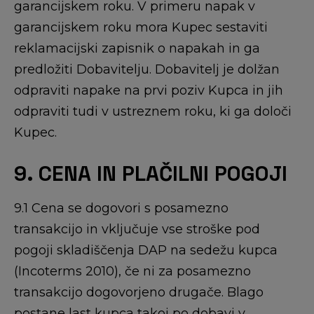
garancijskem roku. V primeru napak v
garancijskem roku mora Kupec sestaviti
reklamacijski zapisnik o napakah in ga
predložiti Dobavitelju. Dobavitelj je dolžan
odpraviti napake na prvi poziv Kupca in jih
odpraviti tudi v ustreznem roku, ki ga določi
Kupec.
9. CENA IN PLAČILNI POGOJI
9.1 Cena se dogovori s posamezno
transakcijo in vključuje vse stroške pod
pogoji skladiščenja DAP na sedežu kupca
(Incoterms 2010), če ni za posamezno
transakcijo dogovorjeno drugače. Blago
postane last kupca takoj po dobavi v