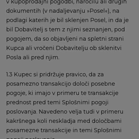
v kupoprodajni pogodbi, naročilu ali drugih
dokumentih (v nadaljevanju »Posel«), na
podlagi katerih je bil sklenjen Posel, in da je
bil Dobavitelj s tem z njimi seznanjen, pod
pogojem, da so objavljeni na spletni strani
Kupca ali vročeni Dobavitelju ob sklenitvi
Posla ali pred njim.
1.3 Kupec si pridržuje pravico, da za
posamezno transakcijo določi posebne
pogoje, ki imajo v primeru te transakcije
prednost pred temi Splošnimi pogoji
poslovanja. Navedeno velja tudi v primeru
kakršnega koli neskladja med določbami
posamezne transakcije in temi Splošnimi