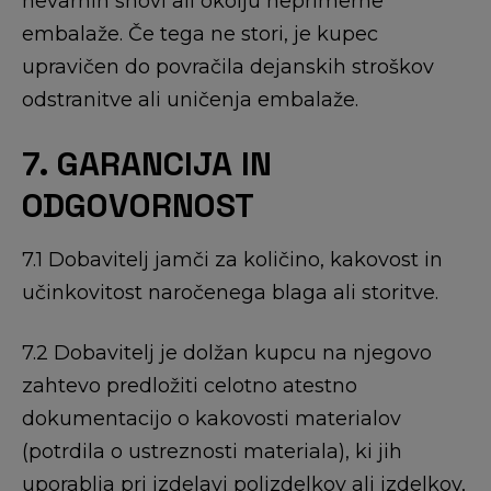
nevarnih snovi ali okolju neprimerne
embalaže. Če tega ne stori, je kupec
upravičen do povračila dejanskih stroškov
odstranitve ali uničenja embalaže.
7. GARANCIJA IN
ODGOVORNOST
7.1 Dobavitelj jamči za količino, kakovost in
učinkovitost naročenega blaga ali storitve.
7.2 Dobavitelj je dolžan kupcu na njegovo
zahtevo predložiti celotno atestno
dokumentacijo o kakovosti materialov
(potrdila o ustreznosti materiala), ki jih
uporablja pri izdelavi polizdelkov ali izdelkov,