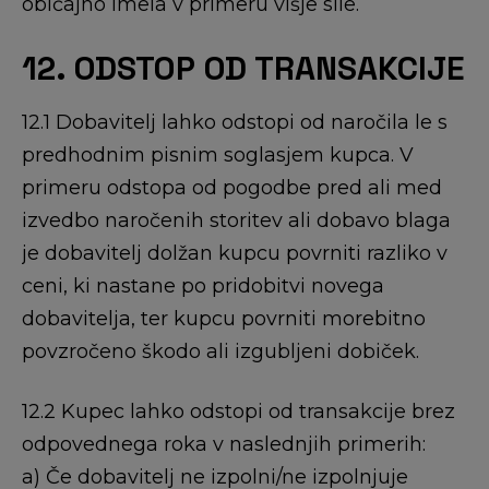
običajno imela v primeru višje sile.
12. ODSTOP OD TRANSAKCIJE
12.1 Dobavitelj lahko odstopi od naročila le s
predhodnim pisnim soglasjem kupca. V
primeru odstopa od pogodbe pred ali med
izvedbo naročenih storitev ali dobavo blaga
je dobavitelj dolžan kupcu povrniti razliko v
ceni, ki nastane po pridobitvi novega
dobavitelja, ter kupcu povrniti morebitno
povzročeno škodo ali izgubljeni dobiček.
12.2 Kupec lahko odstopi od transakcije brez
odpovednega roka v naslednjih primerih:
a) Če dobavitelj ne izpolni/ne izpolnjuje