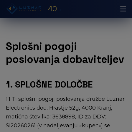
40
LET
Splošni pogoji
poslovanja dobaviteljev
1. SPLOŠNE DOLOČBE
1.1 Ti splošni pogoji poslovanja družbe Luznar
Electronics doo, Hrastje 52g, 4000 Kranj,
matična številka: 3638898, ID za DDV:
SI20260261 (v nadaljevanju »kupec«) se