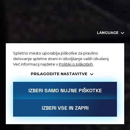
LANGUAGE
Spletno mesto uporablja piškotke za pravilno
delovanje spletne strani in izboljšanje vaših izkušenj.
Več informacij najdete v
Politiki o piškotkih
.
PRILAGODITE NASTAVITVE
IZBERI SAMO NUJNE PIŠKOTKE
IZBERI VSE IN ZAPRI
DOVOLIM