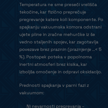
Temperatura ne sme preseči vrelišča
tekočine, kar fizično preprečuje
pregrevanje katere koli komponente. Po
spajkanju vakuumska komora odstrani
ujete pline in zračne mehurčke iz še
vedno staljenih spojev, kar zagotavlja
povezave brez praznin (praznjenje …< 5
%). Postopek poteka v popolnoma
inertni atmosferi brez kisika, kar
izboljša omočenje in odpravi oksidacijo.
Prednosti spajkanja v parni fazi z
vakuumom:
Ni nevarnosti pregrevanja –