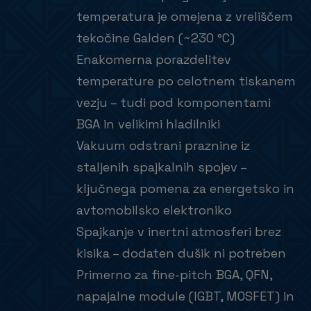
temperatura je omejena z vreliščem
tekočine Galden (~230 °C)
Enakomerna porazdelitev
temperature po celotnem tiskanem
vezju – tudi pod komponentami
BGA in velikimi hladilniki
Vakuum odstrani praznine iz
staljenih spajkalnih spojev –
ključnega pomena za energetsko in
avtomobilsko elektroniko
Spajkanje v inertni atmosferi brez
kisika – dodaten dušik ni potreben
Primerno za fine-pitch BGA, QFN,
napajalne module (IGBT, MOSFET) in